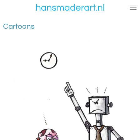
hansmaderart.nl
Ga
direct
naar
Cartoons
de
hoofdinhoud